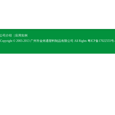
公司介绍
|
应用实例
Copyright © 2003-2013 广州市金炜通塑料制品有限公司 All Rights
粤ICP备17022555号-
广州市金通塑料制品有限公司是一个以生产经营工程塑料、工程塑料模具设计、推广
保节能新材料为主的生产经营实体