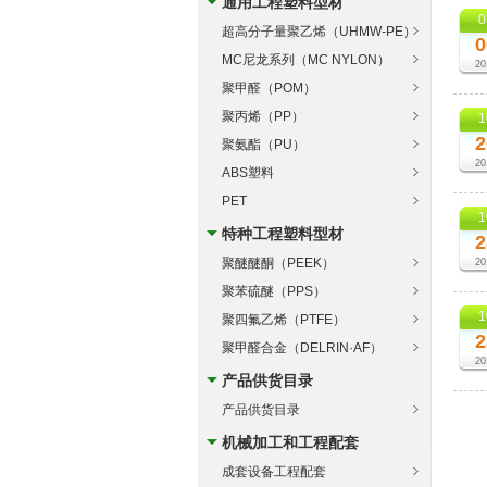
通用工程塑料型材
0
超高分子量聚乙烯（UHMW-PE）
0
MC尼龙系列（MC NYLON）
20
聚甲醛（POM）
聚丙烯（PP）
1
2
聚氨酯（PU）
20
ABS塑料
PET
1
特种工程塑料型材
2
聚醚醚酮（PEEK）
20
聚苯硫醚（PPS）
1
聚四氟乙烯（PTFE）
2
聚甲醛合金（DELRIN·AF）
20
产品供货目录
产品供货目录
机械加工和工程配套
成套设备工程配套