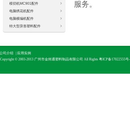
服务。
模切机MC901配件
电脑绣花机配件
电脑横编机配件
特大型异形塑料配件
公司介绍
|
应用实例
Copyright © 2003-2013 广州市金炜通塑料制品有限公司 All Rights
粤ICP备17022555号-
广州市金通塑料制品有限公司是一个以生产经营工程塑料、工程塑料模具设计、推广
保节能新材料为主的生产经营实体