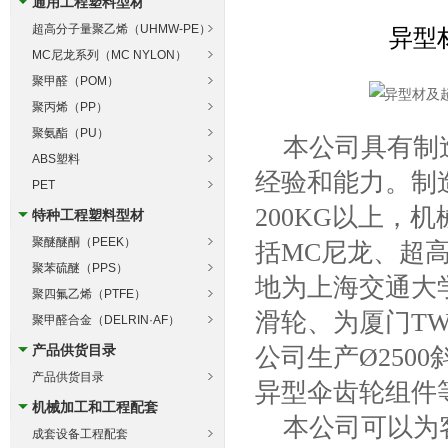
通用工程塑料型材
超高分子量聚乙烯（UHMW-PE）
异型
MC尼龙系列（MC NYLON）
聚甲醛（POM）
聚丙烯（PP）
聚氨酯（PU）
本公司具有制造
ABS塑料
经验和能力。制造
PET
200KG以上，机
特种工程塑料型材
聚醚醚酮（PEEK）
括MC尼龙、超
聚苯硫醚（PPS）
地为上海交通大学
聚四氟乙烯（PTFE）
滑轮、为厦门T
聚甲醛合金（DELRIN·AF）
产品供货目录
公司生产Ø250
产品供货目录
异型伞齿轮组件
机械加工和工程配套
本公司可以为客
成套设备工程配套