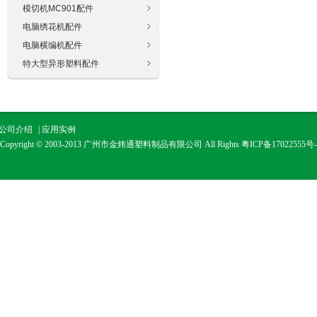
模切机MC901配件
电脑绣花机配件
电脑横编机配件
特大型异形塑料配件
公司介绍
|
应用实例
Copyright © 2003-2013 广州市金炜通塑料制品有限公司 All Rights
粤ICP备17022555号-
广州市金通塑料制品有限公司是一个以生产经营工程塑料、工程塑料模具设计、推广
保节能新材料为主的生产经营实体