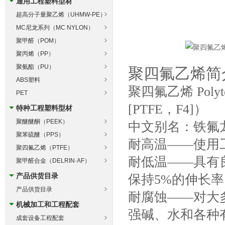
通用工程塑料型材
超高分子量聚乙烯（UHMW-PE）
MC尼龙系列（MC NYLON）
聚甲醛（POM）
聚丙烯（PP）
聚氨酯（PU）
聚四氟乙烯简介
ABS塑料
聚四氟乙烯 Polyte
PET
[PTFE，F4]）
特种工程塑料型材
聚醚醚酮（PEEK）
中文别名：铁氟龙
聚苯硫醚（PPS）
耐高温——使用工
聚四氟乙烯（PTFE）
耐低温——具有良
聚甲醛合金（DELRIN·AF）
产品供货目录
保持5%的伸长率
产品供货目录
耐腐蚀——对大
机械加工和工程配套
强碱、水和各种
成套设备工程配套