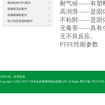
耐气候——有塑
模切机MC901配件
电脑绣花机配件
高润滑——是固
电脑横编机配件
不粘附——是固
特大型异形塑料配件
无毒害——具有
无不良反应。
PTFE性能参数
公司介绍
|
应用实例
Copyright © 2003-2013 广州市金炜通塑料制品有限公司 All Rights
粤ICP备17022555号-
广州市金通塑料制品有限公司是一个以生产经营工程塑料、工程塑料模具设计、推广
保节能新材料为主的生产经营实体