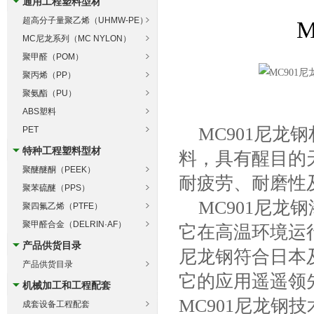
通用工程塑料型材
超高分子量聚乙烯（UHMW-PE）
M
MC尼龙系列（MC NYLON）
聚甲醛（POM）
聚丙烯（PP）
聚氨酯（PU）
ABS塑料
MC901尼龙
PET
特种工程塑料型材
料，具有醒目的
聚醚醚酮（PEEK）
耐疲劳、耐磨性
聚苯硫醚（PPS）
MC901尼龙
聚四氟乙烯（PTFE）
聚甲醛合金（DELRIN·AF）
它在高温环境运
产品供货目录
尼龙钢符合日本
产品供货目录
它的应用遥遥领
机械加工和工程配套
MC901尼龙钢
成套设备工程配套