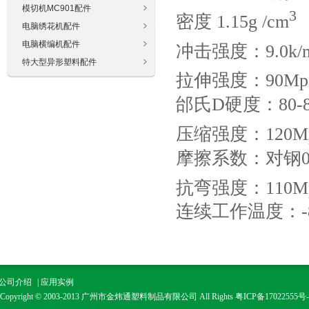
模切机MC901配件
3
密度 1.15g /cm
电脑绣花机配件
电脑横编机配件
冲击强度：9.0k/
特大型异形塑料配件
拉伸强度：90Mpa
邰氏D硬度：80-8
压缩强度：120Mp
摩擦系数：对钢0.2
抗弯强度：110Mp
连续工作温度：-8
公司介绍
|
应用实例
Copyright © 2003-2013 广州市金炜通塑料制品有限公司 All Rights
粤ICP备17022555号-