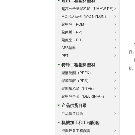
通用工程塑料型材
超高分子量聚乙烯（UHMW-PE）
MC尼龙系列（MC NYLON）
聚甲醛（POM）
聚丙烯（PP）
聚氨酯（PU）
本
ABS塑料
件
PET
目
特种工程塑料型材
机
聚醚醚酮（PEEK）
聚苯硫醚（PPS）
聚四氟乙烯（PTFE）
聚甲醛合金（DELRIN·AF）
产品供货目录
产品供货目录
机械加工和工程配套
成套设备工程配套