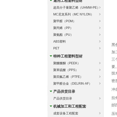
通用工程塑料型材
超高分子量聚乙烯（UHMW-PE）
MC尼龙系列（MC NYLON）
聚甲醛（POM）
聚丙烯（PP）
聚氨酯（PU）
ABS塑料
黑
PET
加
特种工程塑料型材
三
聚醚醚酮（PEEK）
要
聚苯硫醚（PPS）
技
聚四氟乙烯（PTFE）
密度
聚甲醛合金（DELRIN·AF）
冲击
产品供货目录
拉伸
产品供货目录
邰氏
机械加工和工程配套
成套设备工程配套
压缩