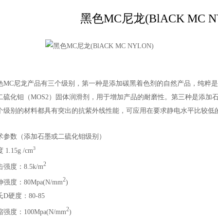
黑色MC尼龙(BlACK MC N
色MC尼龙产品有三个级别，第一种是添加碳黑着色剂的自然产品，纯粹
二硫化钼（MOS2）固体润滑剂，用于增加产品的耐磨性。第三种是添加
个级别的材料都具有突出的抗紫外线性能，可应用在要求静电水平比较低
。
术参数（添加石墨或二硫化钼级别）
3
 1.15g /cm
2
强度：8.5k/m
2
强度：80Mpa(N/mm
)
D硬度：80-85
2
强度：100Mpa(N/mm
)