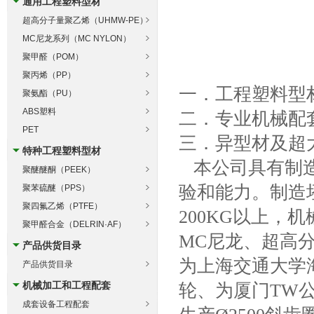
通用工程塑料型材
超高分子量聚乙烯（UHMW-PE）
MC尼龙系列（MC NYLON）
聚甲醛（POM）
聚丙烯（PP）
一．工程塑料型
聚氨酯（PU）
ABS塑料
二．专业机械配
PET
三．异型材及超
特种工程塑料型材
本公司具有制造
聚醚醚酮（PEEK）
验和能力。制造坯
聚苯硫醚（PPS）
聚四氟乙烯（PTFE）
200KG以上，机
聚甲醛合金（DELRIN·AF）
MC尼龙、超高
产品供货目录
为上海交通大学海
产品供货目录
机械加工和工程配套
轮、为厦门TW
成套设备工程配套