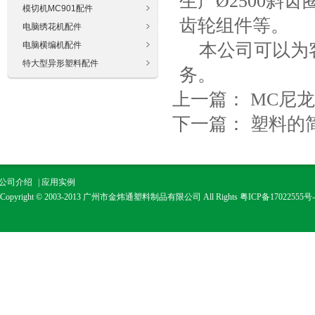
生产Ø2500斜
模切机MC901配件
齿轮组件等。
电脑绣花机配件
电脑横编机配件
本公司可以为客
特大型异形塑料配件
务。
上一篇：
MC尼
下一篇：
塑料的
公司介绍
|
应用实例
Copyright © 2003-2013 广州市金炜通塑料制品有限公司 All Rights
粤ICP备17022555号-
广州市金通塑料制品有限公司是一个以生产经营工程塑料、工程塑料模具设计、推广
保节能新材料为主的生产经营实体